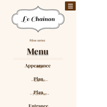
Le Chaînon
Rêve series
Menu
Appearance
～外観～
Plan
～仕様Plan～
Plan
～クロスPlan～
Entrance​​​​​​​​