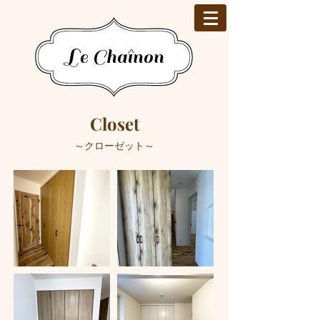
Le Chaînon
Closet
​～クローゼット～